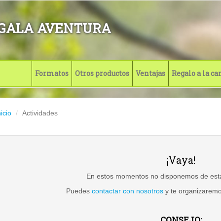
GALA AVENTURA
Formatos
Otros productos
Ventajas
Regalo a la ca
nicio
Actividades
¡Vaya!
En estos momentos no disponemos de esta 
Puedes
contactar con nosotros
y te organizaremos
CONSEJO: